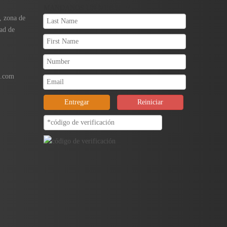
MANDANOS UN MENSAJE
, zona de
ad de
g.com
Entregar
Reiniciar